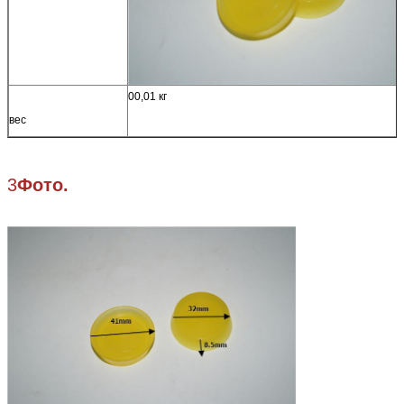
00,01 кг
вес
3
Фото.