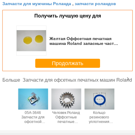
Запчасти для мужчины Роланда
запчасти роландов
,
Получить лучшую цену для
Желтая Оффсетная печатная
машина Roland запасные части
Резиновое кольцевое
уплотнение 41*32*8.5 мм Для
прессы Roland 900
Продолжать
Запчасти для офсетных печатных машин Roland
Больше
ти для
05A-3646
Человек Роланд
Кольцо
80.37М4
Roland
Запчасти для
Оффсетные
резинового
Рола
печатка
офсетной
печатные
уплотнения
офсет
ндров
печатной
машины
малого размера
печат
01286
машины Роланда
запасные части
41*36*44 мм для
маши