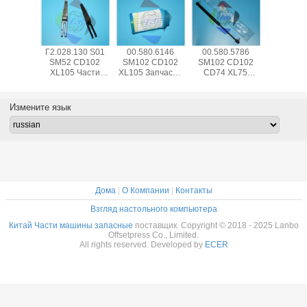
5.504
Г2.028.130 S01
00.580.6146
00.580.5786
SM74 
 CD102
SM52 CD102
SM102 CD102
SM102 CD102
CD102 Ча
102
XL105 Части
XL105 Запчасти
CD74 XL75
печатных
етные
печатного
печатных машин
Пневматическая
00.783.0
и для
аппарата
пружина 083534
Сенсор 
ы для
сепаратор
Для
Swit P
Измените язык
ения
пальца лезвие с
высококачественной
ота,
изогнутой рамой
печатной
анные в
L79mm W12mm
машины
ырь
T0.2mm
Дома
|
О Компании
|
Контакты
Взгляд настольного компьютера
Китай Части машины запасные
поставщик. Copyright © 2018 - 2025 Lanbo
Offsetpress Co., Limited.
All rights reserved. Developed by
ECER