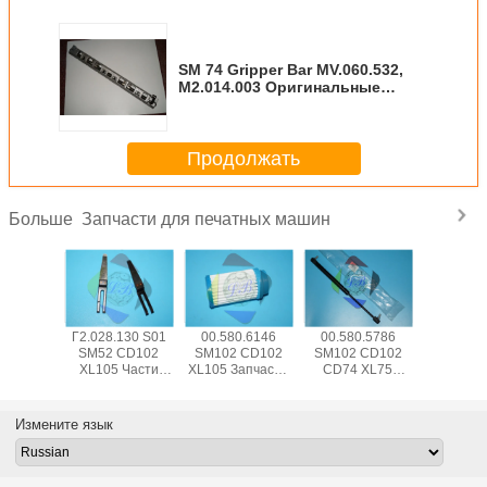
SM 74 Gripper Bar MV.060.532,
М2.014.003 Оригинальные
подержанные детали 4,3 кг 865
мм
Продолжать
Запчасти для печатных машин
Больше
5.504
Г2.028.130 S01
00.580.6146
00.580.5786
SM74 
 CD102
SM52 CD102
SM102 CD102
SM102 CD102
CD102 Ча
102
XL105 Части
XL105 Запчасти
CD74 XL75
печатных
етные
печатного
печатных машин
Пневматическая
00.783.0
и для
аппарата
пружина 083534
Сенсор 
ы для
сепаратор
Для
Swit P
Измените язык
ения
пальца лезвие с
высококачественной
ота,
изогнутой рамой
печатной
анные в
L79mm W12mm
машины
ырь
T0.2mm