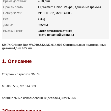
Время доставки:
2-10 дни
Срок выплаты:
TT, Western Union, Paypal, денежные граммы
Номер части:
МВ.060.532, М2.014.003
Вес:
4.3kg
Длина:
865MM
части печатного станка
Высокий свет:
,
Части печатной машины
SM 74 Gripper Bar MV.060.532, М2.014.003 Оригинальные подержанные
детали 4,3 кг 865 мм
1. Описание
Стержень с крепкой SM 74
МВ.060.532, М2.014.003
оригинальные использованные детали 4,3 кг 865 мм
2Спецификация