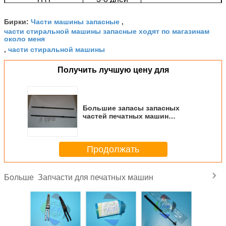
ЕЭС
4-20 дней
www.ems.com
Части машины запасные
Бирки:
,
Большие объемы на
20-45 дней
/
части стиральной машины запасные ходят по магазинам
море
около меня
части стиральной машины
,
Получить лучшую цену для
Большие запасы запасных
частей печатных машин
H2.007.151 Оригинальный
камшафт
Продолжать
Запчасти для печатных машин
Больше