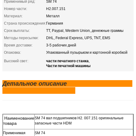
Применимый ряд:
SM 74
Номер части:
Н2.007.151
Материал:
Металл
Страна происхождения:
Германия
Срок выплаты:
TT, Paypal, Western Union, денежные граммы
Методы пересылки:
DHL, Federal Express, UPS, TNT, EMS
Время доставки:
3-5 рабочих дней
Опаковка:
Упакованный пузырьком и картонной коробкой
части печатного станка
Высокий свет:
,
Части печатной машины
Детальное описание
Наименование
SM 74 вал подшипников H2. 007.151 оригинальные
товара
запасные части HDM
Применимая
SM 74