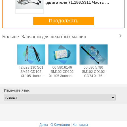
двигателя 71.186.5311 Часть No
84g Вес
Продолжать
Запчасти для печатных машин
Больше
5.504
Г2.028.130 S01
00.580.6146
00.580.5786
SM74 
 CD102
SM52 CD102
SM102 CD102
SM102 CD102
CD102 Ча
102
XL105 Части
XL105 Запчасти
CD74 XL75
печатных
етные
печатного
печатных машин
Пневматическая
00.783.0
и для
аппарата
пружина 083534
Сенсор 
ы для
сепаратор
Для
Swit P
Измените язык
ения
пальца лезвие с
высококачественной
ота,
изогнутой рамой
печатной
анные в
L79mm W12mm
машины
ырь
T0.2mm
Дома
|
О Компании
|
Контакты