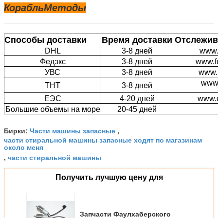
Корабль
Методы
Способы доставки
Время доставки
Отслежив
DHL
3-8 дней
www.
Федэкс
3-8 дней
www.f
УВС
3-8 дней
www.
www.
ТНТ
3-8 дней
ЕЭС
4-20 дней
www.
Большие объемы на море
20-45 дней
Части машины запасные
Бирки:
,
части стиральной машины запасные ходят по магазинам
около меня
части стиральной машины
,
Получить лучшую цену для
Запчасти Фаулхаберского