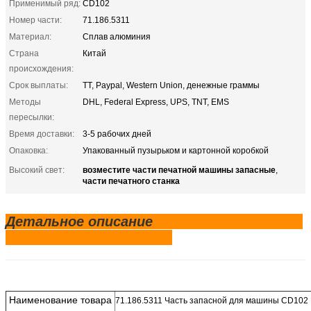
Применимый ряд:
CD102
Номер части:
71.186.5311
Материал:
Сплав алюминия
Страна
Китай
происхождения:
Срок выплаты:
TT, Paypal, Western Union, денежные граммы
Методы
DHL, Federal Express, UPS, TNT, EMS
пересылки:
Время доставки:
3-5 рабочих дней
Опаковка:
Упакованный пузырьком и картонной коробкой
возместите части печатной машины запасные
Высокий свет:
,
части печатного станка
Детальное описание
Наименование товара
71.186.5311 Часть запасной для машины CD102