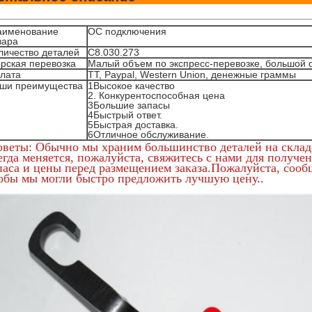
аименование
ОС подключения
вара
личество деталей
С8.030.273
рская перевозка
Малый объем по экспресс-перевозке, большой 
лата
TT, Paypal, Western Union, денежные граммы
ши преимущества
1Высокое качество
2. Конкурентоспособная цена
3Большие запасы
4Быстрый ответ.
5Быстрая доставка.
6Отличное обслуживание.
оветы: Обычно мы храним большинство деталей на складе
егда меняется, пожалуйста, свяжитесь с нами для получе
паса и цены перед размещением заказа.Пожалуйста, сооб
обы мы могли быстро предложить лучшую цену..