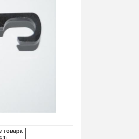
 товара
com