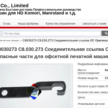
Co., Limited
цена Быстрая доставка Профессиональное руководство
ин для HD Komori, Manroland и т.д.
О нас
Наша фабрика
Качество управления
связаться с нами
C8030273 C8.030.273 Соединительная ссылка ОС Оригина
 печатных машин
8030273 C8.030.273 Соединительная ссылка
апасные части для офсетной печатной маш
Подробная информац
Место
К
происхождения:
Номер модели:
С8
Оплата и доставка У
Количество мин заказ
Цена:
Упаковывая детали: