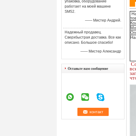
упаковка, оборудование
работает на моей машине
SM52.
Н
то
—— Мистер Андрей.
Ко
Мо
Надежный продавец.
Оп
На
Сверхбыстрая доставка. Все как
описано. Большое спасибо!
—— Мистер Александр
С
вс
Оставьте нам сообщение
за
чт