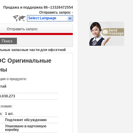
Продажа и поддержка
86--13326472554
Отправить запрос
-
Select Language
Отправить запрос
Поиск
льные запасные части для офсетной
 ОС Оригинальные
ины
ия о продукте:
итай
.030.273
словия:
а:
1 шт.
Подлежит обсуждению
Упаковано в картонную
коробку