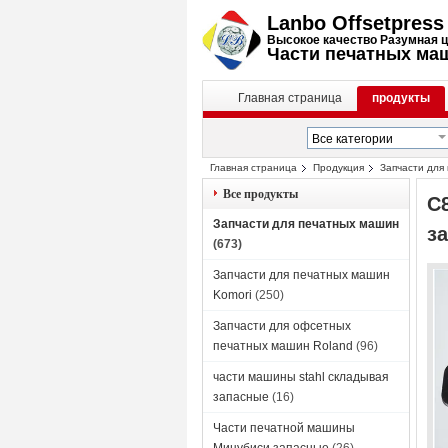
Lanbo Offsetpress 
Высокое качество Разумная 
Части печатных маш
Главная страница
продукты
Главная страница
Продукция
Запчасти для
печатной машины
Все продукты
C
Запчасти для печатных машин
з
(673)
Запчасти для печатных машин
Komori
(250)
Запчасти для офсетных
печатных машин Roland
(96)
части машины stahl складывая
запасные
(16)
Части печатной машины