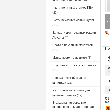
Мицубиси запасные
(26)
Части печатных станков KBA
(22)
Части печатных машин Ryobi
(13)
Запчасти для печатных машин
Akiyama
(4)
Плата с печатным монтажом
По
(26)
Мытье вверх по лезвиям
(8)
Н
п
Подшипник толкателя клапана
М
(21)
п
Пневматический клапан
О
цилиндра
(22)
В
Расходные материалы для
печатных машин
(19)
С8
ма
Эта компания довольно
профессиональная, хорошая
Д