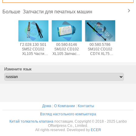
Запчасти для печатных машин
Больше
5.504
Г2.028.130 S01
00.580.6146
00.580.5786
SM74 
 CD102
SM52 CD102
SM102 CD102
SM102 CD102
CD102 Ча
102
XL105 Части
XL105 Запчасти
CD74 XL75
печатных
етные
печатного
печатных машин
Пневматическая
00.783.0
и для
аппарата
пружина 083534
Сенсор 
ы для
сепаратор
Для
Swit P
Измените язык
ения
пальца лезвие с
высококачественной
ота,
изогнутой рамой
печатной
анные в
L79mm W12mm
машины
ырь
T0.2mm
Дома
|
О Компании
|
Контакты
Взгляд настольного компьютера
Китай толкатель клапана
поставщик. Copyright © 2018 - 2025 Lanbo
Offsetpress Co., Limited.
All rights reserved. Developed by
ECER