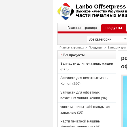
Lanbo Offsetpress 
Высокое качество Разумная 
Части печатных маш
Главная страница
продукты
Главная страница
Продукция
Запчасти для
Все продукты
р
Запчасти для печатных машин
о
(673)
Запчасти для печатных машин
Komori
(250)
Запчасти для офсетных
печатных машин Roland
(96)
части машины stahl складывая
запасные
(16)
Части печатной машины