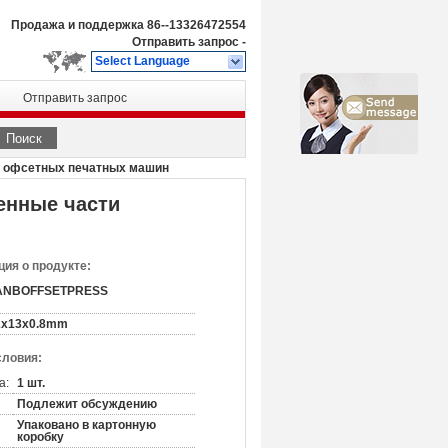
Продажа и поддержка
86--13326472554
Отправить запрос
-
Select Language
Отправить запрос
Поиск
и офсетных печатных машин
енные части
ия о продукте:
ANBOFFSETPRESS
2x13x0.8mm
словия:
а:
1 шт.
Подлежит обсуждению
Упаковано в картонную
коробку