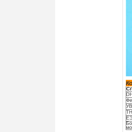
К
С
D
Фе
У
Т
Е
Бо
мо