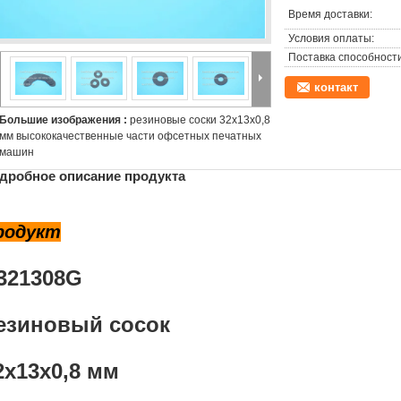
Время доставки:
Условия оплаты:
Поставка способности
контакт
Большие изображения :
резиновые соски 32x13x0,8
мм высококачественные части офсетных печатных
машин
дробное описание продукта
родукт
321308G
езиновый сосок
2х13х0,8 мм