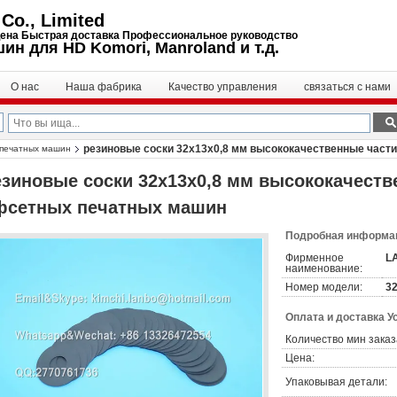
Co., Limited
цена Быстрая доставка Профессиональное руководство
ин для HD Komori, Manroland и т.д.
О нас
Наша фабрика
Качество управления
связаться с нами
резиновые соски 32x13x0,8 мм высококачественные част
 печатных машин
езиновые соски 32x13x0,8 мм высококачеств
фсетных печатных машин
Подробная информац
Фирменное
L
наименование:
Номер модели:
3
Оплата и доставка У
Количество мин заказ
Цена:
Упаковывая детали: