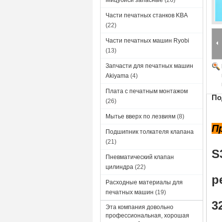
Мицубиси запасные
(26)
Части печатных станков KBA
(22)
Части печатных машин Ryobi
(13)
Запчасти для печатных машин
Akiyama
(4)
Плата с печатным монтажом
По
(26)
Мытье вверх по лезвиям
(8)
П
Подшипник толкателя клапана
(21)
S
Пневматический клапан
цилиндра
(22)
р
Расходные материалы для
печатных машин
(19)
3
Эта компания довольно
профессиональная, хорошая