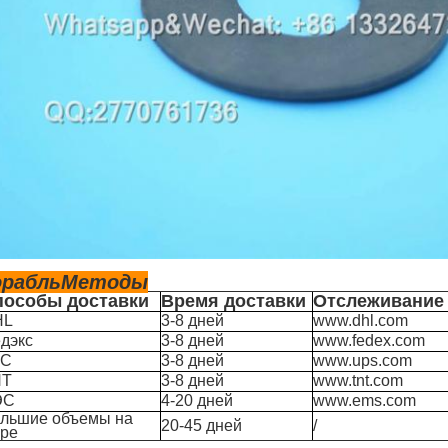
орабль
Методы
пособы доставки
Время доставки
Отслеживание
HL
3-8 дней
www.dhl.com
дэкс
3-8 дней
www.fedex.com
ВС
3-8 дней
www.ups.com
НТ
3-8 дней
www.tnt.com
ЭС
4-20 дней
www.ems.com
льшие объемы на
20-45 дней
/
ре